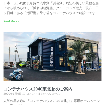
日本一長い周囲長を持つ汽水湖「浜名湖」周辺の美しい景観を船
上から眺められる「浜名湖遊覧船」クルージング観光。現在、三
ヶ日町にある「瀬戸港」乗り場をコンテナハウスで建設中です。
Read More »
コンテナハウス2040東北.jpのご案内
2020年6月9日
コメントはまだありません
人気作品多数の「コンテナハウス2040東北.jp」専用ホームページ