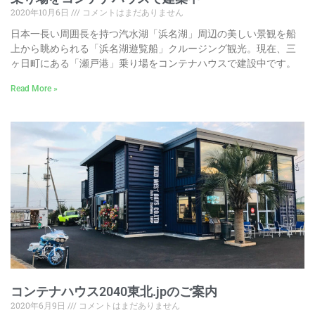
2020年10月6日
コメントはまだありません
日本一長い周囲長を持つ汽水湖「浜名湖」周辺の美しい景観を船
上から眺められる「浜名湖遊覧船」クルージング観光。現在、三
ヶ日町にある「瀬戸港」乗り場をコンテナハウスで建設中です。
Read More »
コンテナハウス2040東北.jpのご案内
2020年6月9日
コメントはまだありません