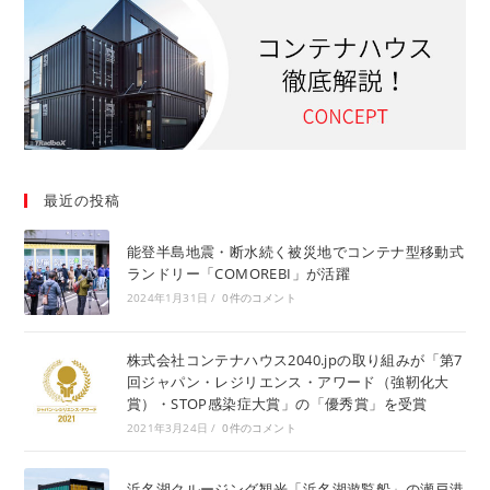
最近の投稿
能登半島地震・断水続く被災地でコンテナ型移動式
ランドリー「COMOREBI」が活躍
2024年1月31日
/
0件のコメント
株式会社コンテナハウス2040.jpの取り組みが「第7
回ジャパン・レジリエンス・アワード（強靭化大
賞）・STOP感染症大賞」の「優秀賞」を受賞
2021年3月24日
/
0件のコメント
浜名湖クルージング観光「浜名湖遊覧船」の瀬戸港