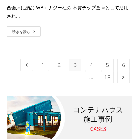
西会津に納品 WBエナジー社の 木質チップ倉庫として活用
され…
続きを読む
1
2
3
4
5
6
…
18